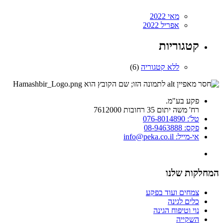
מאי 2022
אפריל 2022
קטגוריות
ללא קטגוריה
(6)
פקע בע"מ.
רח' משה יתום 35 רחובות 7612000
טל': 076-8014890
פקס: 08-9463888
אי-מייל: info@peka.co.il
המחלקות שלנו
צמחים ועוד בפקע
כלים לגינה
נוי וטיפוח הגינה
השקייה