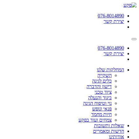
תחילתו
של
076-8014890
דף
יצירת קשר
אינטרנט,
לחץ
אנטר
כדי
לעבור
076-8014890
לאזור
יצירת קשר
תוכן
מרכזי
המחלקות שלנו
השקייה
כלים לגינה
דישון והדברה
ציוד טכני
ביגוד והנעלה
נוי וטיפוח הגינה
פנאי ונופש
חיות מחמד
צמחים ועוד בפקע
שאלות ותשובות
חדשות ומאמרים
אודותינו