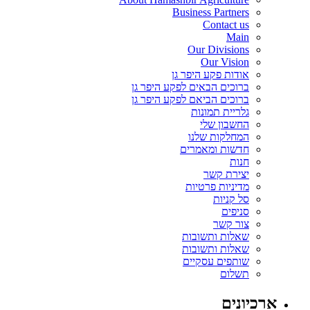
Business Partners
Contact us
Main
Our Divisions
Our Vision
אודות פקע היפר גן
ברוכים הבאים לפקע היפר גן
ברוכים הביאם לפקע היפר גן
גלריית תמונות
החשבון שלי
המחלקות שלנו
חדשות ומאמרים
חנות
יצירת קשר
מדיניות פרטיות
סל קניות
סניפים
צור קשר
שאלות ותשובות
שאלות ותשובות
שותפים עסקיים
תשלום
ארכיונים