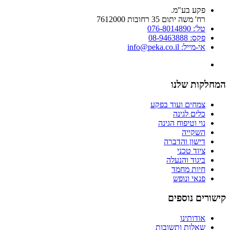
פקע בע"מ.
רח' משה יתום 35 רחובות 7612000
טל': 076-8014890
פקס: 08-9463888
אי-מייל: info@peka.co.il
המחלקות שלנו
צמחים ועוד בפקע
כלים לגינה
נוי וטיפוח הגינה
השקייה
דישון והדברה
ציוד טכני
ביגוד והנעלה
חיות מחמד
פנאי ונופש
קישורים נוספים
אודותינו
שאלות ותשובות