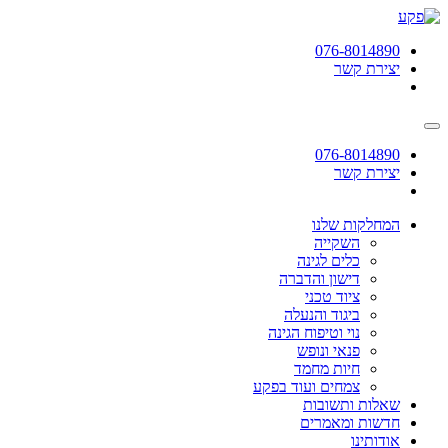
תחילתו
של
076-8014890
דף
יצירת קשר
אינטרנט,
לחץ
אנטר
כדי
לעבור
076-8014890
לאזור
יצירת קשר
תוכן
מרכזי
המחלקות שלנו
השקייה
כלים לגינה
דישון והדברה
ציוד טכני
ביגוד והנעלה
נוי וטיפוח הגינה
פנאי ונופש
חיות מחמד
צמחים ועוד בפקע
שאלות ותשובות
חדשות ומאמרים
אודותינו