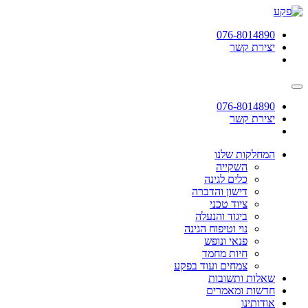
תחילתו
של
076-8014890
דף
יצירת קשר
אינטרנט,
לחץ
אנטר
כדי
לעבור
076-8014890
לאזור
יצירת קשר
תוכן
מרכזי
המחלקות שלנו
השקייה
כלים לגינה
דישון והדברה
ציוד טכני
ביגוד והנעלה
נוי וטיפוח הגינה
פנאי ונופש
חיות מחמד
צמחים ועוד בפקע
שאלות ותשובות
חדשות ומאמרים
אודותינו