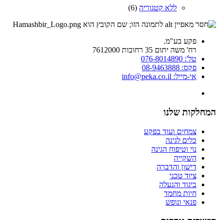
ללא קטגוריה
(6)
פקע בע"מ.
רח' משה יתום 35 רחובות 7612000
טל': 076-8014890
פקס: 08-9463888
אי-מייל: info@peka.co.il
המחלקות שלנו
צמחים ועוד בפקע
כלים לגינה
נוי וטיפוח הגינה
השקייה
דישון והדברה
ציוד טכני
ביגוד והנעלה
חיות מחמד
פנאי ונופש