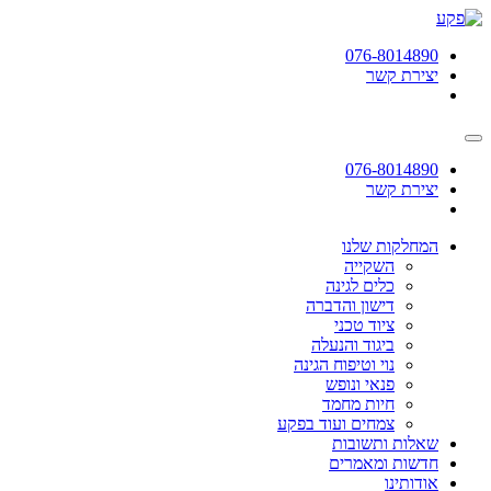
תחילתו
של
076-8014890
דף
יצירת קשר
אינטרנט,
לחץ
אנטר
כדי
לעבור
076-8014890
לאזור
יצירת קשר
תוכן
מרכזי
המחלקות שלנו
השקייה
כלים לגינה
דישון והדברה
ציוד טכני
ביגוד והנעלה
נוי וטיפוח הגינה
פנאי ונופש
חיות מחמד
צמחים ועוד בפקע
שאלות ותשובות
חדשות ומאמרים
אודותינו