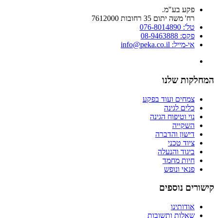
פקע בע"מ.
רח' משה יתום 35 רחובות 7612000
טל': 076-8014890
פקס: 08-9463888
אי-מייל: info@peka.co.il
המחלקות שלנו
צמחים ועוד בפקע
כלים לגינה
נוי וטיפוח הגינה
השקייה
דישון והדברה
ציוד טכני
ביגוד והנעלה
חיות מחמד
פנאי ונופש
קישורים נוספים
אודותינו
שאלות ותשובות