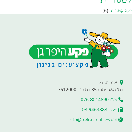
ללא קטגוריה
(6)
פקע בע"מ.
רח' משה יתום 35 רחובות 7612000
טל': 076-8014890
פקס: 08-9463888
אי-מייל: info@peka.co.il