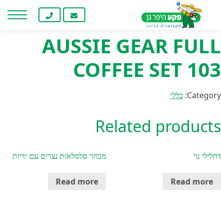
Home
/
כללי
/ AUSSIE GEAR FULL COFFEE SET 103
חילתו
ל
ף
AUSSIE GEAR FULL
ינטרנט,
חץ
COFFEE SET 103
נטר
די
עבור
Category:
כללי
אזור
וכן
Related products
רכזי
דחלילי נוי
מבחר סלסלאות נצרים עם ידיות
Read more
Read more