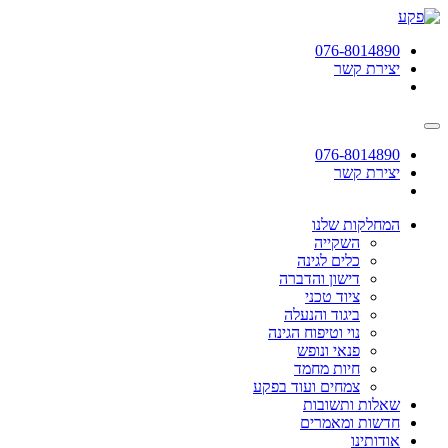
תחילתו
של
076-8014890
דף
יצירת קשר
אינטרנט,
לחץ
אנטר
כדי
לעבור
076-8014890
לאזור
יצירת קשר
תוכן
מרכזי
המחלקות שלנו
השקייה
כלים לגינה
דישון והדברה
ציוד טכני
ביגוד והנעלה
נוי וטיפוח הגינה
פנאי ונופש
חיות מחמד
צמחים ועוד בפקע
שאלות ותשובות
חדשות ומאמרים
אודותינו