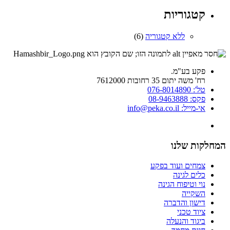
קטגוריות
ללא קטגוריה
(6)
פקע בע"מ.
רח' משה יתום 35 רחובות 7612000
טל': 076-8014890
פקס: 08-9463888
אי-מייל: info@peka.co.il
המחלקות שלנו
צמחים ועוד בפקע
כלים לגינה
נוי וטיפוח הגינה
השקייה
דישון והדברה
ציוד טכני
ביגוד והנעלה